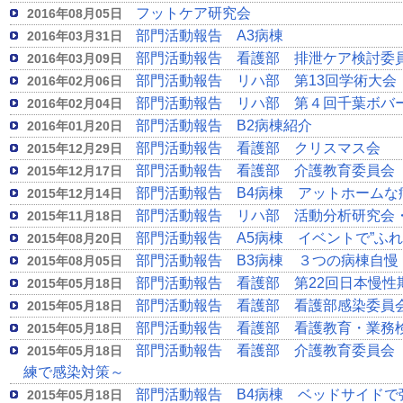
フットケア研究会
2016年08月05日
部門活動報告 A3病棟
2016年03月31日
部門活動報告 看護部 排泄ケア検討委
2016年03月09日
部門活動報告 リハ部 第13回学術大会
2016年02月06日
部門活動報告 リハ部 第４回千葉ボバ
2016年02月04日
部門活動報告 B2病棟紹介
2016年01月20日
部門活動報告 看護部 クリスマス会
2015年12月29日
部門活動報告 看護部 介護教育委員会
2015年12月17日
部門活動報告 B4病棟 アットホームな
2015年12月14日
部門活動報告 リハ部 活動分析研究会
2015年11月18日
部門活動報告 A5病棟 イベントで”ふれ
2015年08月20日
部門活動報告 B3病棟 ３つの病棟自慢
2015年08月05日
部門活動報告 看護部 第22回日本慢性
2015年05月18日
部門活動報告 看護部 看護部感染委員
2015年05月18日
部門活動報告 看護部 看護教育・業務
2015年05月18日
部門活動報告 看護部 介護教育委員会
2015年05月18日
練で感染対策～
部門活動報告 B4病棟 ベッドサイドで
2015年05月18日