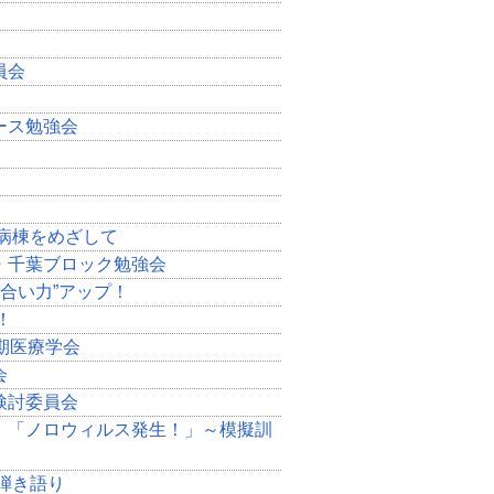
員会
ース勉強会
病棟をめざして
・千葉ブロック勉強会
合い力”アップ！
！
期医療学会
会
検討委員会
 「ノロウィルス発生！」～模擬訓
弾き語り