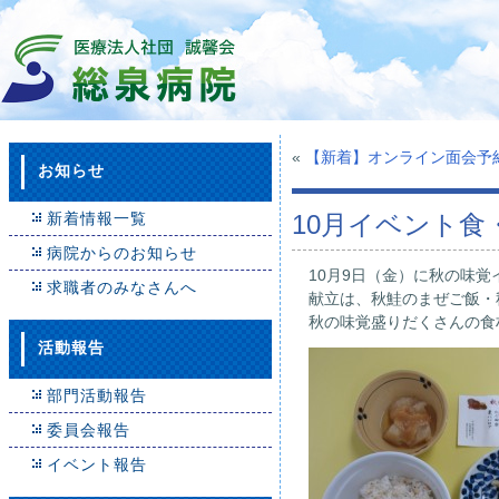
«
【新着】オンライン面会予
お知らせ
新着情報一覧
10月イベント食
病院からのお知らせ
10月9日（金）に秋の味
求職者のみなさんへ
献立は、秋鮭のまぜご飯・
秋の味覚盛りだくさんの食
活動報告
部門活動報告
委員会報告
イベント報告