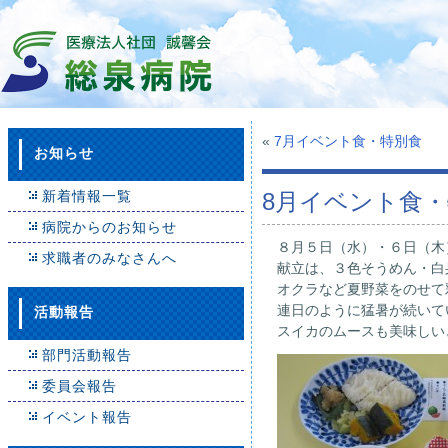
«
7月イベント食・特別食
お知らせ
新着情報一覧
8月イベント食
病院からのお知らせ
８月５日（水）・６日（木
求職者のみなさんへ
献立は、３色そうめん・白
オクラなど夏野菜をのせて
連日のように猛暑が続い
活動報告
スイカのムースも美味しい
部門活動報告
委員会報告
イベント報告