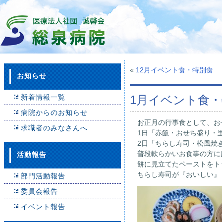
«
12月イベント食・特別食
お知らせ
新着情報一覧
1月イベント食
病院からのお知らせ
お正月の行事食として、お
求職者のみなさんへ
1日「赤飯・おせち盛り・
2日「ちらし寿司・松風焼
普段軟らかいお食事の方に
活動報告
餅に見立てたペーストをト
ちらし寿司が『おいしい』
部門活動報告
委員会報告
イベント報告