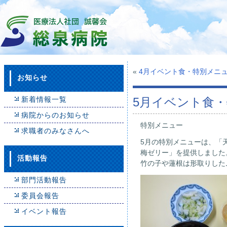
«
4月イベント食・特別メニ
お知らせ
新着情報一覧
5月イベント食
病院からのお知らせ
特別メニュー
求職者のみなさんへ
5月の特別メニューは、「
梅ゼリー」を提供しました
活動報告
竹の子や蓮根は形取りした
部門活動報告
委員会報告
イベント報告