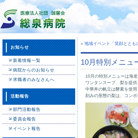
«
地域イベント「笑顔ととも
お知らせ
新着情報一覧
10月特別メニュ
病院からのお知らせ
10月の特別メニューは海
求職者のみなさんへ
ワンタンスープ、梨を提供
中華丼の帆立は酵素を使用
刻みの形態の梨は、コンポ
活動報告
部門活動報告
委員会報告
イベント報告