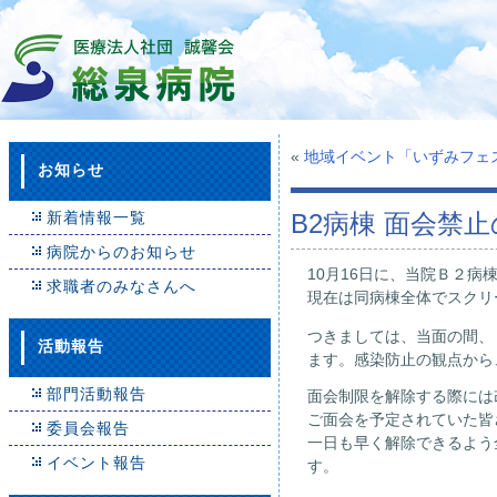
«
地域イベント「いずみフェス
お知らせ
新着情報一覧
B2病棟 面会禁
病院からのお知らせ
10月16日に、当院Ｂ２
求職者のみなさんへ
現在は同病棟全体でスクリ
つきましては、当面の間、
活動報告
ます。感染防止の観点から
部門活動報告
面会制限を解除する際には
ご面会を予定されていた皆
委員会報告
一日も早く解除できるよう
イベント報告
す。