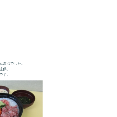
。
ム満点でした。
提供。
です。