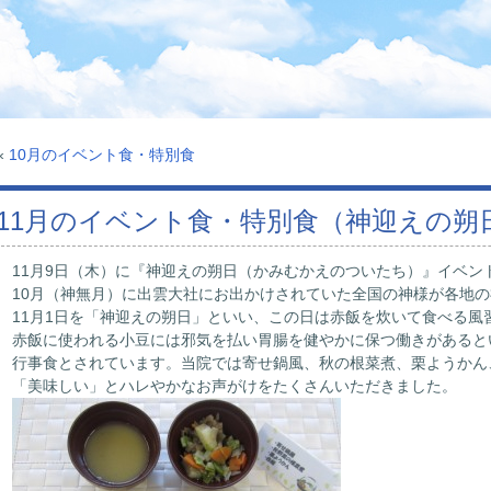
«
10月のイベント食・特別食
11月のイベント食・特別食（神迎えの朔
11月9日（木）に『神迎えの朔日（かみむかえのついたち）』イベン
10月（神無月）に出雲大社にお出かけされていた全国の神様が各地
11月1日を「神迎えの朔日」といい、この日は赤飯を炊いて食べる風
赤飯に使われる小豆には邪気を払い胃腸を健やかに保つ働きがあると
行事食とされています。当院では寄せ鍋風、秋の根菜煮、栗ようかん
「美味しい」とハレやかなお声がけをたくさんいただきました。