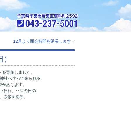
12月より面会時間を延長します
»
日）
トを実施しました。
の神社へ戻って来られる
習があります。
いわれ、ハレの日の
、赤飯を提供。