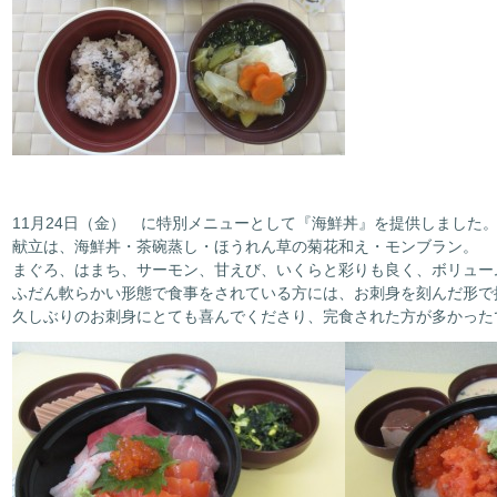
11月24日（金） に特別メニューとして『海鮮丼』を提供しました
献立は、海鮮丼・茶碗蒸し・ほうれん草の菊花和え・モンブラン。
まぐろ、はまち、サーモン、甘えび、いくらと彩りも良く、ボリュー
ふだん軟らかい形態で食事をされている方には、お刺身を刻んだ形で
久しぶりのお刺身にとても喜んでくださり、完食された方が多かった