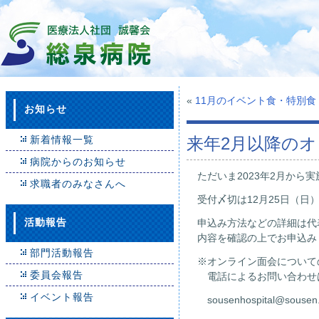
«
11月のイベント食・特別
お知らせ
新着情報一覧
来年2月以降の
病院からのお知らせ
ただいま2023年2月か
求職者のみなさんへ
受付〆切は12月25日（日
活動報告
申込み方法などの詳細は代
内容を確認の上でお申込み
部門活動報告
※オンライン面会について
委員会報告
電話によるお問い合わせ
イベント報告
sousenhospital@sousen.se