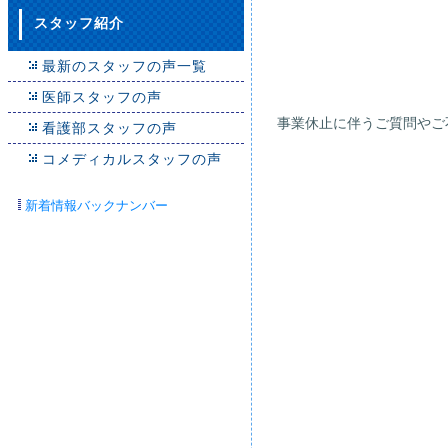
医)誠
スタッフ紹介
通所リ
管理
最新のスタッフの声一覧
医師スタッフの声
事業休止に伴うご質問やご
看護部スタッフの声
【お
コメディカルスタッフの声
総泉病
部長
新着情報バックナンバー
TEL 0