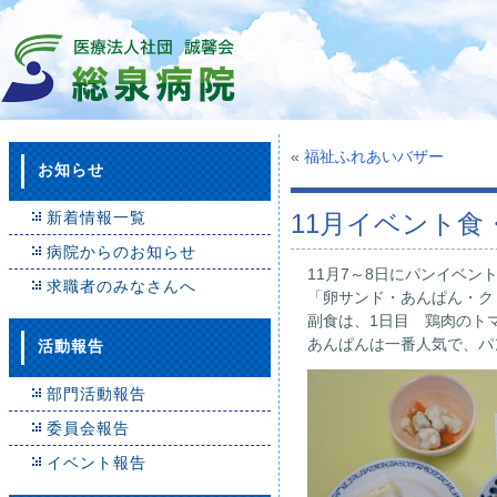
«
福祉ふれあいバザー
お知らせ
新着情報一覧
11月イベント食
病院からのお知らせ
11月7～8日にパンイベン
求職者のみなさんへ
「卵サンド・あんぱん・ク
副食は、1日目 鶏肉のト
あんぱんは一番人気で、パ
活動報告
部門活動報告
委員会報告
イベント報告