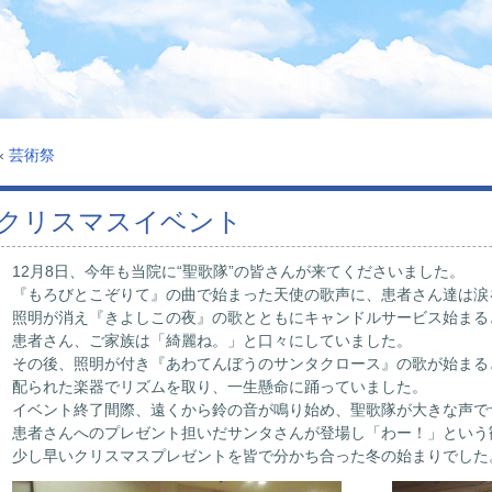
«
芸術祭
クリスマスイベント
12月8日、今年も当院に“聖歌隊”の皆さんが来てくださいました。
『もろびとこぞりて』の曲で始まった天使の歌声に、患者さん達は涙
照明が消え『きよしこの夜』の歌とともにキャンドルサービス始まる
患者さん、ご家族は「綺麗ね。」と口々にしていました。
その後、照明が付き『あわてんぼうのサンタクロース』の歌が始まる
配られた楽器でリズムを取り、一生懸命に踊っていました。
イベント終了間際、遠くから鈴の音が鳴り始め、聖歌隊が大きな声で
患者さんへのプレゼント担いだサンタさんが登場し「わー！」という
少し早いクリスマスプレゼントを皆で分かち合った冬の始まりでした