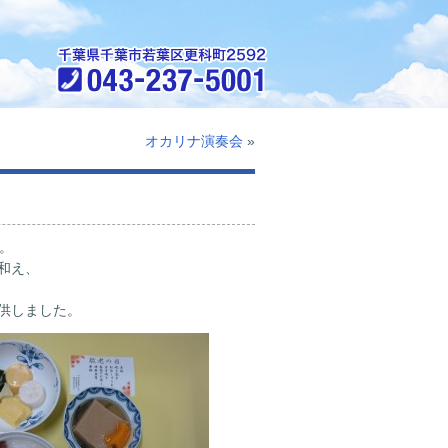
オカリナ演奏会
»
。
和え、
供しました。