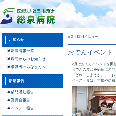
«
2月特別メニュー
お知らせ
新着情報一覧
おでんイベント
病院からのお知らせ
2月はおでんイベントを開
求職者のみなさんへ
おでんの屋台を病棟に運び
「どれにしようか。」「お
ペースト食は、大根や昆布
活動報告
部門活動報告
委員会報告
イベント報告