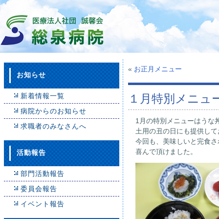
«
お正月メニュー
お知らせ
新着情報一覧
１月特別メニュ
病院からのお知らせ
1月の特別メニューはうな
求職者のみなさんへ
土用の丑の日にも提供して
今回も、美味しいと完食さ
喜んで頂けました。
活動報告
部門活動報告
委員会報告
イベント報告