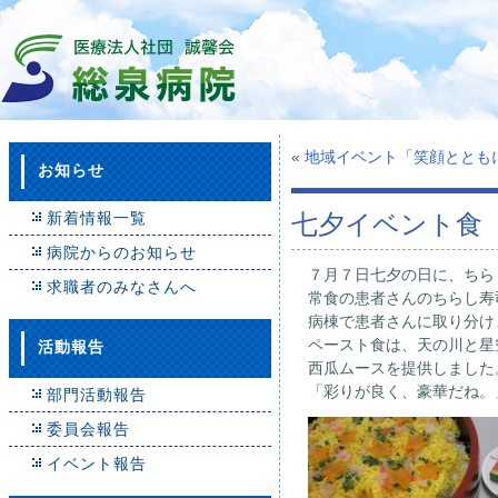
«
地域イベント「笑顔ととも
お知らせ
新着情報一覧
七夕イベント食
病院からのお知らせ
７月７日七夕の日に、ちら
求職者のみなさんへ
常食の患者さんのちらし寿
病棟で患者さんに取り分け
ペースト食は、天の川と星
活動報告
西瓜ムースを提供しました
「彩りが良く、豪華だね。
部門活動報告
委員会報告
イベント報告