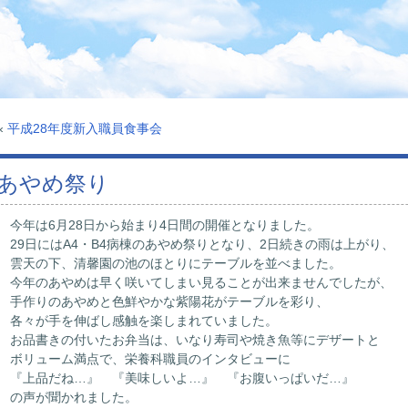
«
平成28年度新入職員食事会
あやめ祭り
今年は6月28日から始まり4日間の開催となりました。
29日にはA4・B4病棟のあやめ祭りとなり、2日続きの雨は上がり、
雲天の下、清馨園の池のほとりにテーブルを並べました。
今年のあやめは早く咲いてしまい見ることが出来ませんでしたが、
手作りのあやめと色鮮やかな紫陽花がテーブルを彩り、
各々が手を伸ばし感触を楽しまれていました。
お品書きの付いたお弁当は、いなり寿司や焼き魚等にデザートと
ボリューム満点で、栄養科職員のインタビューに
『上品だね…』 『美味しいよ…』 『お腹いっぱいだ…』
の声が聞かれました。