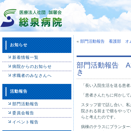
«
部門活動報告 看護部 オ
お知らせ
新着情報一覧
部門活動報告 
病院からのお知らせ
き
求職者のみなさんへ
「長い入院生活を送る患者
活動報告
「患者さんたちに何かして
部門活動報告
スタッフ皆で話し合い、私
院される前まで畑をやって
委員会報告
らと考えたのです。
イベント報告
病棟のテラスにプランター