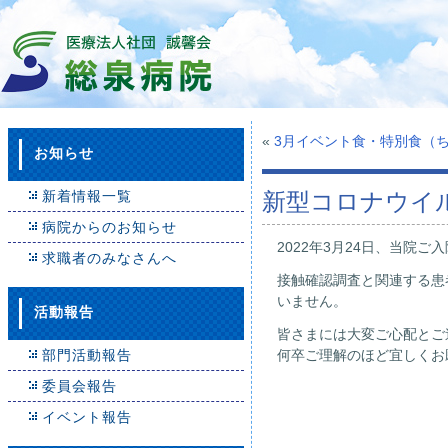
«
3月イベント食・特別食（
お知らせ
新着情報一覧
新型コロナウイル
病院からのお知らせ
2022年3月24日、当
求職者のみなさんへ
接触確認調査と関連する患
いません。
活動報告
皆さまには大変ご心配とご
部門活動報告
何卒ご理解のほど宜しくお
委員会報告
イベント報告