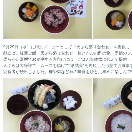
9月29日（水）に特別メニューとして『天ぷら盛り合わせ』を提供し
献立は、紅葉ご飯・天ぷら盛り合わせ・柿とかぶの酢の物・季節のフ
柔らかい形態でお食事する方向けには、ごはんを雑炊に代えて提供し
天ぷらは大好評で、ムースを揚げて”形式美”を再現した形態でお食事
完食者が続出しました。柿や梨など秋の味覚をひと足早めに楽しんで