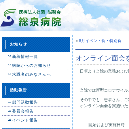
«
8月イベント食・特別食
お知らせ
新着情報一覧
オンライン面会
病院からのお知らせ
日頃より当院の業務および
求職者のみなさんへ
活動報告
当院では新型コロナウイル
その中でも、患者さん、ご
部門活動報告
オンライン面会を実施いた
委員会報告
イベント報告
開始および実施日時 