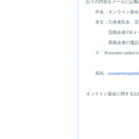
以下の内容をメールに記載
件名：オンライン面会
本文：①患者氏名 ②
⑤面会者のEメール
⑥面会者の電話番
※「＠sousen.sei
宛先：
sousenhospital@
オンライン面会に関するお
TEL043-23