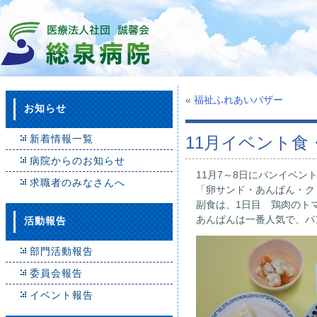
«
福祉ふれあいバザー
お知らせ
新着情報一覧
11月イベント食
病院からのお知らせ
11月7～8日にパンイベン
求職者のみなさんへ
「卵サンド・あんぱん・ク
副食は、1日目 鶏肉のト
あんぱんは一番人気で、パ
活動報告
部門活動報告
委員会報告
イベント報告