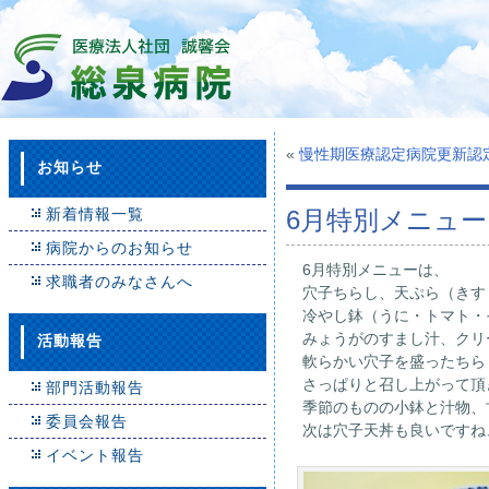
«
慢性期医療認定病院更新認
お知らせ
新着情報一覧
6月特別メニュー
病院からのお知らせ
6月特別メニューは、
求職者のみなさんへ
穴子ちらし、天ぷら（きす
冷やし鉢（うに・トマト・
みょうがのすまし汁、クリ
活動報告
軟らかい穴子を盛ったちら
さっぱりと召し上がって頂
部門活動報告
季節のものの小鉢と汁物、
委員会報告
次は穴子天丼も良いですね
イベント報告