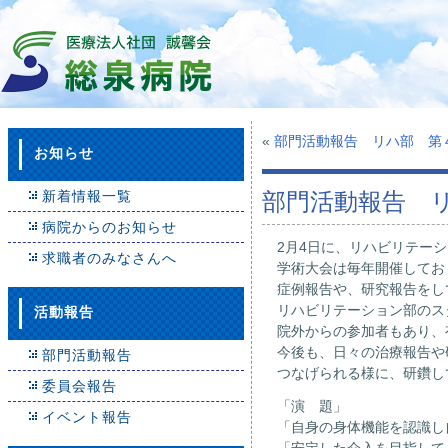
«
部門活動報告 リハ部 第
お知らせ
新着情報一覧
部門活動報告 リ
病院からのお知らせ
2月4日に、リハビリテー
求職者のみなさんへ
学術大会は毎年開催してお
症例報告や、研究報告をし
リハビリテーション部のス
活動報告
院外からの参加者もあり、
今後も、日々の治療報告や
部門活動報告
つなげられる様に、研鑽し
委員会報告
「演 題」
イベント報告
「自身の身体機能を認識し